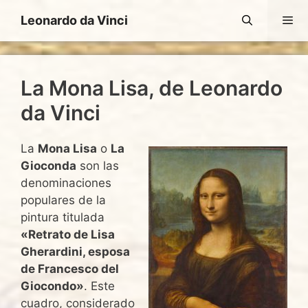
Saltar
Leonardo da Vinci
al
contenido
Men
La Mona Lisa, de Leonardo
da Vinci
La
Mona Lisa
o
La
Gioconda
son las
denominaciones
populares de la
pintura titulada
«Retrato de Lisa
Gherardini, esposa
de Francesco del
Giocondo»
. Este
cuadro, considerado